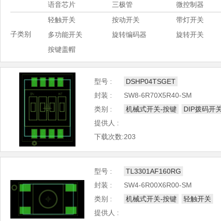
语音芯片
三极管
微控制器
轻触开关
按动开关
带灯开关
子类别
多功能开关
旋转编码器
旋转开关
按键盖帽
型号 :
DSHP04TSGET
封装 :
SW8-6R70X5R40-SM
类别 :
机械式开关-按键
DIP拨码开
提供人 :
下载次数:203
型号 :
TL3301AF160RG
封装 :
SW4-6R00X6R00-SM
类别 :
机械式开关-按键
轻触开关
提供人 :