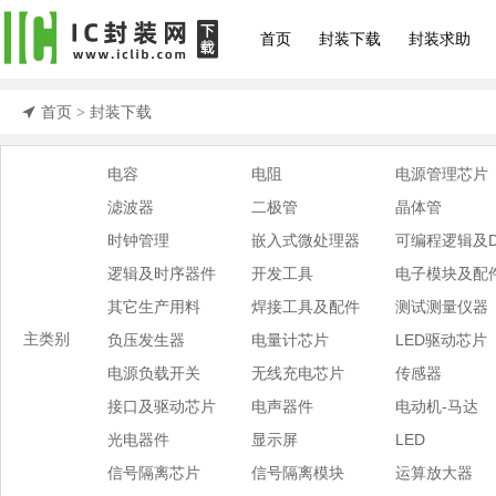
首页
封装下载
封装求助
首页
封装下载
>
电容
电阻
电源管理芯片
滤波器
二极管
晶体管
时钟管理
嵌入式微处理器
可编程逻辑及D
逻辑及时序器件
开发工具
电子模块及配
其它生产用料
焊接工具及配件
测试测量仪器
主类别
负压发生器
电量计芯片
LED驱动芯片
电源负载开关
无线充电芯片
传感器
接口及驱动芯片
电声器件
电动机-马达
光电器件
显示屏
LED
信号隔离芯片
信号隔离模块
运算放大器