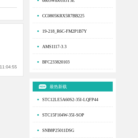
0805W8J0103T5E
CC0805KRX5R7BB225
19-218_R6C-FM2P1B7Y
AMS1117-3.3
BFC233820103
1:04:55
最热新载
STC12LE5A60S2-35I-LQFP44
STC15F104W-35I-SOP
SNB8P25011DSG