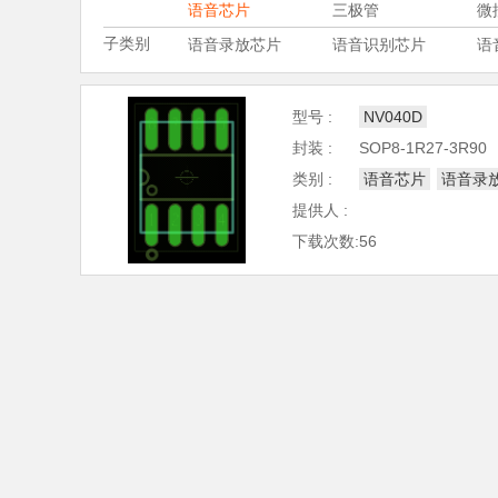
语音芯片
三极管
微
子类别
语音录放芯片
语音识别芯片
语
型号 :
NV040D
封装 :
SOP8-1R27-3R90
类别 :
语音芯片
语音录
提供人 :
下载次数:56