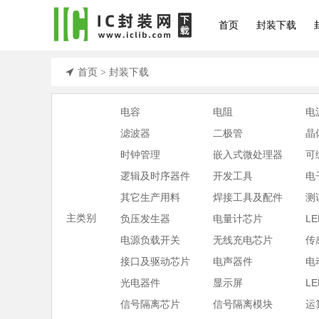
首页
封装下载
首页
封装下载
>
电容
电阻
电
滤波器
二极管
晶
时钟管理
嵌入式微处理器
可
逻辑及时序器件
开发工具
电
其它生产用料
焊接工具及配件
测
主类别
负压发生器
电量计芯片
L
电源负载开关
无线充电芯片
传
接口及驱动芯片
电声器件
电
光电器件
显示屏
LE
信号隔离芯片
信号隔离模块
运