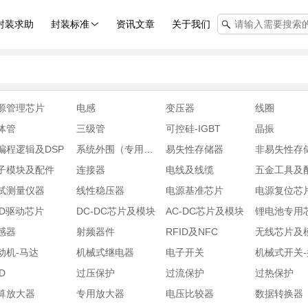
封装求助
封装标准
资讯文章
关于我们
源管理芯片
电感
变压器
线圈
体管
三级管
可控硅-IGBT
晶振
编程逻辑及DSP
系统外围（专用芯片)
易失性存储器
非易失性存
子模块及配件
连接器
电线及线缆
五金工具及
试测量仪器
线性稳压器
电源基准芯片
电源复位芯
ED驱动芯片
DC-DC芯片及模块
AC-DC芯片及模块
锂电池专用
感器
射频器件
RFID及NFC
无线芯片及
动机-马达
机械式继电器
电子开关
机械式开关
D
过压保护
过流保护
过热保护
算放大器
专用放大器
电压比较器
数据转换器