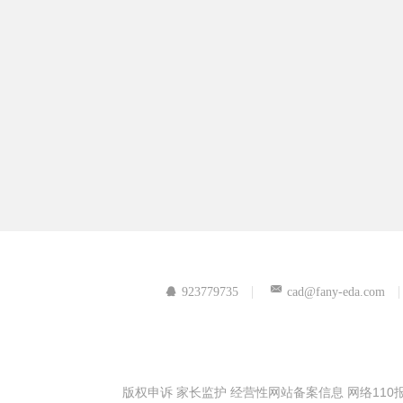
923779735
cad@fany-eda.com
版权申诉
家长监护
经营性网站备案信息
网络110