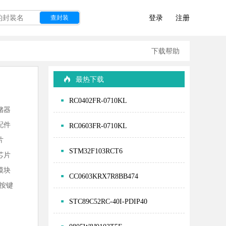
登录
注册
查封装
下载帮助
最热下载
RC0402FR-0710KL
储器
配件
RC0603FR-0710KL
片
STM32F103RCT6
芯片
模块
CC0603KRX7R8BB474
-按键
STC89C52RC-40I-PDIP40