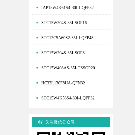
IAP15W4K61S4-30I-LQFP32
STC15W204S-35I-SOP16
STC12C5A60S2-35I-LQFP48
STC15W204S-35I-SOP8
STC15W408AS-35I-TSSOP20
HC32L130F8UA-QFN32
STC15W4K56S4-30I-LQFP32
关注微信公众号