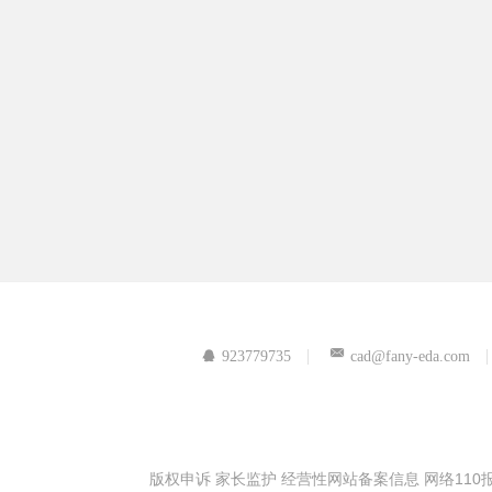
923779735
cad@fany-eda.com
版权申诉
家长监护
经营性网站备案信息
网络110