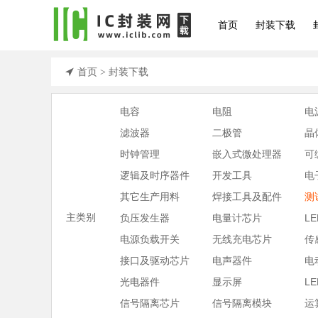
首页
封装下载
首页
封装下载
>
电容
电阻
电
滤波器
二极管
晶
时钟管理
嵌入式微处理器
可
逻辑及时序器件
开发工具
电
其它生产用料
焊接工具及配件
测
主类别
负压发生器
电量计芯片
L
电源负载开关
无线充电芯片
传
接口及驱动芯片
电声器件
电
光电器件
显示屏
LE
信号隔离芯片
信号隔离模块
运