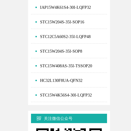
IAP15W4K61S4-30I-LQFP32
STC15W204S-35I-SOP16
STC12C5A60S2-35I-LQFP48
STC15W204S-35I-SOP8
STC15W408AS-35I-TSSOP20
HC32L130F8UA-QFN32
STC15W4K56S4-30I-LQFP32
关注微信公众号