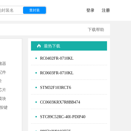
登录
注册
查封装
下载帮助
最热下载
RC0402FR-0710KL
储器
配件
RC0603FR-0710KL
片
STM32F103RCT6
芯片
模块
CC0603KRX7R8BB474
-按键
STC89C52RC-40I-PDIP40