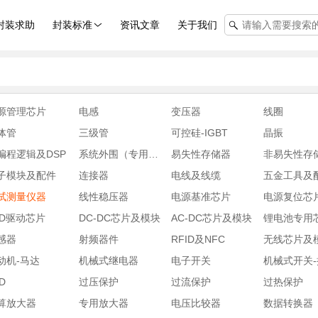
封装求助
封装标准
资讯文章
关于我们
源管理芯片
电感
变压器
线圈
体管
三级管
可控硅-IGBT
晶振
编程逻辑及DSP
系统外围（专用芯片)
易失性存储器
非易失性存
子模块及配件
连接器
电线及线缆
五金工具及
试测量仪器
线性稳压器
电源基准芯片
电源复位芯
ED驱动芯片
DC-DC芯片及模块
AC-DC芯片及模块
锂电池专用
感器
射频器件
RFID及NFC
无线芯片及
动机-马达
机械式继电器
电子开关
机械式开关
D
过压保护
过流保护
过热保护
算放大器
专用放大器
电压比较器
数据转换器