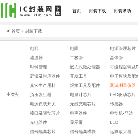
首页
封装下载
封装求助
首页
封装下载
>
电容
电阻
电源管理芯片
滤波器
二极管
晶体管
时钟管理
嵌入式微处理器
可编程逻辑及D
逻辑及时序器件
开发工具
电子模块及配
其它生产用料
焊接工具及配件
测试测量仪器
主类别
负压发生器
电量计芯片
LED驱动芯片
电源负载开关
无线充电芯片
传感器
接口及驱动芯片
电声器件
电动机-马达
光电器件
显示屏
LED
信号隔离芯片
信号隔离模块
运算放大器