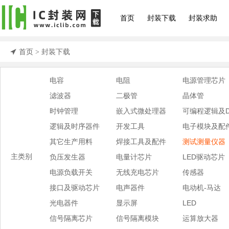
首页
封装下载
封装求助
首页
封装下载
>
电容
电阻
电源管理芯片
滤波器
二极管
晶体管
时钟管理
嵌入式微处理器
可编程逻辑及D
逻辑及时序器件
开发工具
电子模块及配
其它生产用料
焊接工具及配件
测试测量仪器
主类别
负压发生器
电量计芯片
LED驱动芯片
电源负载开关
无线充电芯片
传感器
接口及驱动芯片
电声器件
电动机-马达
光电器件
显示屏
LED
信号隔离芯片
信号隔离模块
运算放大器